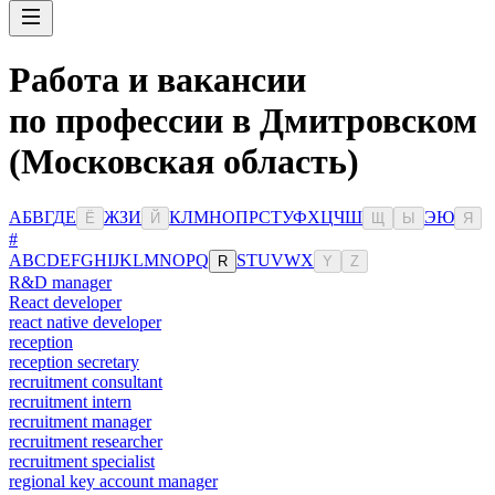
Работа и вакансии
по профессии в Дмитровском
(Московская область)
А
Б
В
Г
Д
Е
Ж
З
И
К
Л
М
Н
О
П
Р
С
Т
У
Ф
Х
Ц
Ч
Ш
Э
Ю
Ё
Й
Щ
Ы
Я
#
A
B
C
D
E
F
G
H
I
J
K
L
M
N
O
P
Q
S
T
U
V
W
X
R
Y
Z
R&D manager
React developer
react native developer
reception
reception secretary
recruitment consultant
recruitment intern
recruitment manager
recruitment researcher
recruitment specialist
regional key account manager