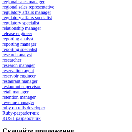
regional sales manager
regional sales representative
regulatory affairs manager
regulatory affairs specialist
regulatory specialist
relationship manager
release engineer
reporting analyst
reporting manager
reporting specialist
research analyst
researcher
research manager
reservation agent
reservoir engineer
restaurant manager
restaurant supervisor
retail manager
retention manager
revenue manager
ruby on rails developer
Ruby-разработчик
RUST-разработчик
Скачайте приложение